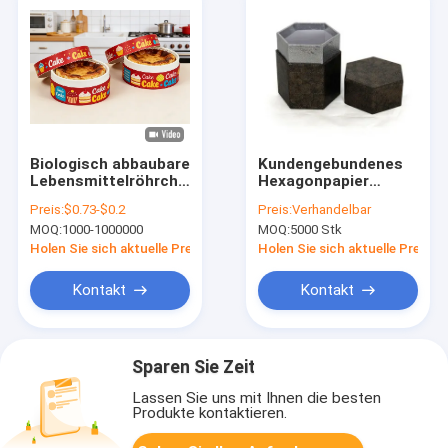
Biologisch abbaubare
Kundengebundenes
Lebensmittelröhrchenverpackung
Hexagonpapier
für Kuchen Desserts
macht das
Preis:
$0.73-$0.2
Preis:
Verhandelbar
Käsekuchen Kraft
Verpacken für
MOQ:
1000-1000000
MOQ:
5000 Stk
High Temperature
Kaffee,
Backpapierbehälter
Nahrungsmittelröhrenve
Holen Sie sich aktuelle Preis
Holen Sie sich aktuelle Preis
ein
Kontakt
Kontakt
Sparen Sie Zeit
Lassen Sie uns mit Ihnen die besten
Produkte kontaktieren.