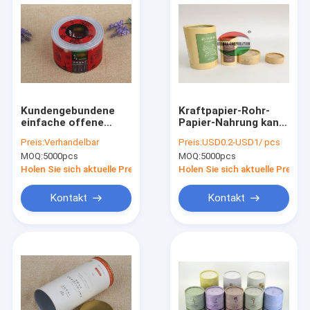
Kundengebundene
Kraftpapier-Rohr-
einfache offene
Papier-Nahrung kann
Deckel-Papier-
verpackend,
Preis:
Verhandelbar
Preis:
USD0.2-USD1/ pcs
Aluminiumnahrung
Papierröhrenverpackung
MOQ:
5000pcs
MOQ:
5000pcs
kann das ungiftige
Verpacken
Holen Sie sich aktuelle Preis
Holen Sie sich aktuelle Preis
Kontakt
Kontakt
Nach Hause
Produits
Über uns