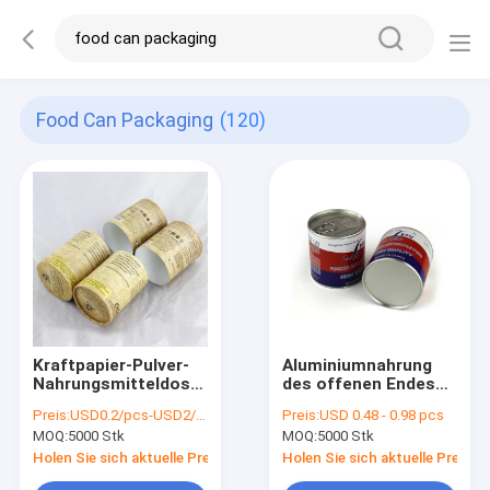
Food Can Packaging
(120)
Kraftpapier-Pulver-
Aluminiumnahrung
Nahrungsmitteldosen
des offenen Endes
Eco freundliche, die
kann verpackende
Preis:
USD0.2/pcs-USD2/pcs for different sizes and requirements
Preis:
USD 0.48 - 0.98 pcs
mit
innere
MOQ:
5000 Stk
MOQ:
5000 Stk
kundengebundenem
Aluminiumfolie für
Logo verpacken
Nahrung
Holen Sie sich aktuelle Preis
Holen Sie sich aktuelle Preis