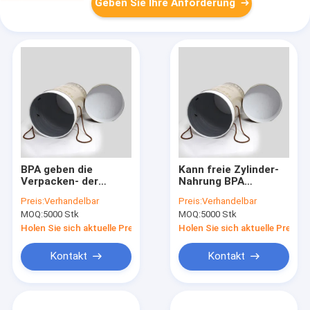
Geben Sie Ihre Anforderung
BPA geben die
Kann freie Zylinder-
Verpacken- der
Nahrung BPA
Lebensmittelnahrungsmitteldosen
verpackender
Preis:
Verhandelbar
Preis:
Verhandelbar
frei, die
umweltfreundlicher
MOQ:
5000 Stk
MOQ:
5000 Stk
umweltfreundlichen
wasser- Beweis
wasser- Beweis
Holen Sie sich aktuelle Preis
Holen Sie sich aktuelle Preis
verpacken
Kontakt
Kontakt