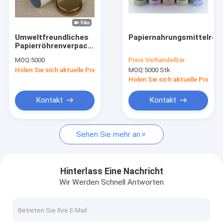
Kontakt
VR
Umweltfreundliches
Papiernahrungsmittelröh
Papierröhrenverpackungs-
Papppapier-
MOQ:
5000
Preis:
Verhandelbar
Trockenfutter kann
Holen Sie sich aktuelle Preis
MOQ:
5000 Stk
verpackend
Papierdosen-Verpacken
Holen Sie sich aktuelle Preis
Zusammengesetzte Papierdosen
Kontakt
Kontakt
Papier Tube Verpackung
Sehen Sie mehr an
klarer Plastikzylinder
Weißblech-Dosen
Hinterlass Eine Nachricht
Wir Werden Schnell Antworten
Getränkedosen
Einmachende Deckel