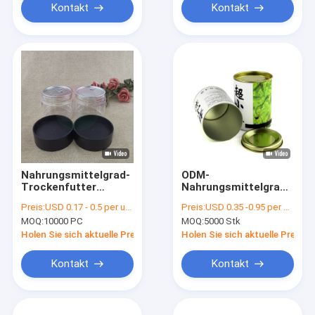
Kontakt
Kontakt
Nahrungsmittelgrad-
ODM-
Trockenfutter
Nahrungsmittelgrad-
HAUSTIER
verpackendes
Preis:
USD 0.17 - 0.5 per unit
Preis:
USD 0.35 -0.95 per unit
Verpackenüberwurfmutter
Papierrohr mit Eisen-
MOQ:
10000 PC
MOQ:
5000 Stk
glas-EOE stapelbar
Kappe für
Tee/Kaffee
Holen Sie sich aktuelle Preis
Holen Sie sich aktuelle Preis
Kontakt
Kontakt