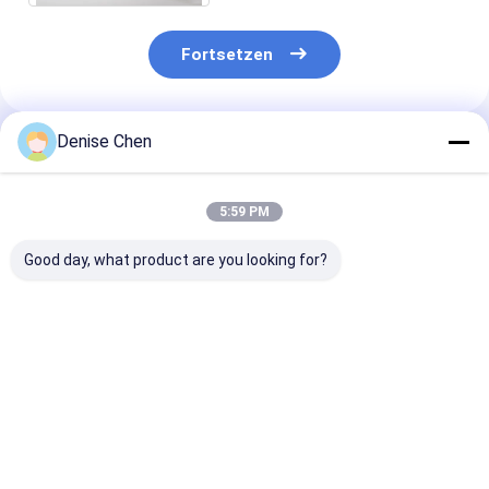
Fortsetzen
Denise Chen
Empfohlene Produkte
5:59 PM
Good day, what product are you looking for?
350 ml Kunststoff
Aluminium-
250ml PET
Getränkedosen
Getränkedosen
Getränkedose 
Saft und
Erfrischungsg
mit Easy-Open
Bestpreis
Bestpreis
Bestprei
Deckel