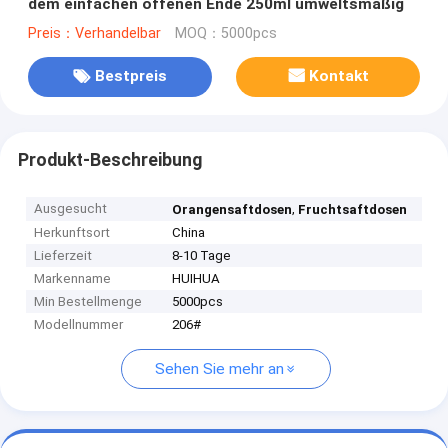
dem einfachen offenen Ende 250ml umweltsmäßig
Preis：Verhandelbar
MOQ：5000pcs
Bestpreis
Kontakt
Produkt-Beschreibung
Ausgesucht
,
Orangensaftdosen
Fruchtsaftdosen
Herkunftsort
China
Lieferzeit
8-10 Tage
Markenname
HUIHUA
Min Bestellmenge
5000pcs
Modellnummer
206#
Sehen Sie mehr an