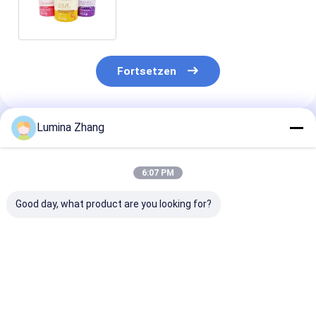
Pappverpackenhundefutter-
Rohr ein
Fortsetzen
Lumina Zhang
Empfohlene Produkte
6:07 PM
Good day, what product are you looking for?
Umweltfreundliche,
Umweltfreundliche
Maßgeschneid
lebensmittelechte
Verpackungen aus
Druckpapierv
Push-Up-
Lebensmittelpapier
für Lebensmitt
Mechanismus-
aus Verbundpapier
umweltfreundl
Papierverbunddose
mit Aluminiumfolie
Sushi-