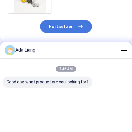
Fortsetzen
Ada Liang
Empfohlene Produkte
7:46 AM
Good day, what product are you looking for?
Smartbud Weed
Paper Tube Lid Wine
Runde kleine
Zinnplatten Dosen
Cover Caps Tube
Blechdosen C
Tinplate Inner Plug
Farbeeoe für
Lid Inner Lid
Thunfisch-
Tinplate Inner Cover
Verpackennah
Bestpreis
Bestpreis
Bestprei