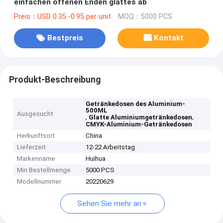
einfachen offenen Enden glattes ab
Preis：USD 0.35 -0.95 per unit
MOQ：5000 PCS
Bestpreis
Kontakt
Produkt-Beschreibung
Getränkedosen des Aluminium-
500ML
Ausgesucht
,
,
Glatte Aluminiumgetränkedosen
CMYK-Aluminium-Getränkedosen
Herkunftsort
China
Lieferzeit
12-22 Arbeitstag
Markenname
Huihua
Min Bestellmenge
5000 PCS
Modellnummer
20220629
Sehen Sie mehr an