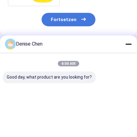
Fortsetzen
Denise Chen
Empfohlene Produkte
6:04 AM
Good day, what product are you looking for?
kleine einfache
Quadratische
Freies Beispie
offene klare Gläser
transparente
transparente 
des Haustier-80ml
Flaschen HAUSTIER
Form Plastik-
für die
der großen Öffnung,
HAUSTIER Dos
Obstkonserven, die
klare Haustier-Glas-
leeres einfach
Bestpreis
Bestpreis
Bestprei
53x53mm verpacken
Hafermehl-Dose
Open für Nahr