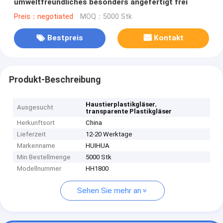
umweltfreundliches besonders angefertigt frei
Preis：negotiated
MOQ：5000 Stk
Bestpreis
Kontakt
Produkt-Beschreibung
,
Haustierplastikgläser
Ausgesucht
transparente Plastikgläser
Herkunftsort
China
Lieferzeit
12-20 Werktage
Markenname
HUIHUA
Min Bestellmenge
5000 Stk
Modellnummer
HH1800
Sehen Sie mehr an