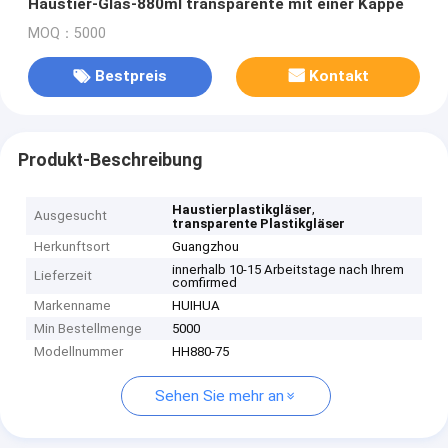
Haustier-Glas-880ml transparente mit einer Kappe
MOQ：5000
Bestpreis
Kontakt
Produkt-Beschreibung
,
Haustierplastikgläser
Ausgesucht
transparente Plastikgläser
Herkunftsort
Guangzhou
innerhalb 10-15 Arbeitstage nach Ihrem
Lieferzeit
comfirmed
Markenname
HUIHUA
Min Bestellmenge
5000
Modellnummer
HH880-75
Sehen Sie mehr an