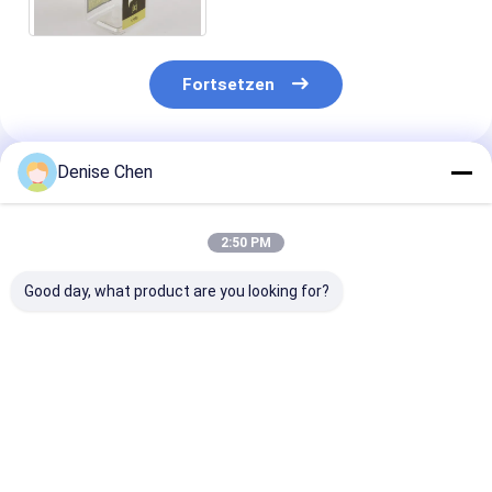
Fortsetzen
Denise Chen
Empfohlene Produkte
2:50 PM
Good day, what product are you looking for?
kleine einfache
Quadratische
Freies Beispie
offene klare Gläser
transparente
transparente 
des Haustier-80ml
Flaschen HAUSTIER
Form Plastik-
für die
der großen Öffnung,
HAUSTIER Dos
Obstkonserven, die
klare Haustier-Glas-
leeres einfach
Bestpreis
Bestpreis
Bestprei
53x53mm verpacken
Hafermehl-Dose
Open für Nahr