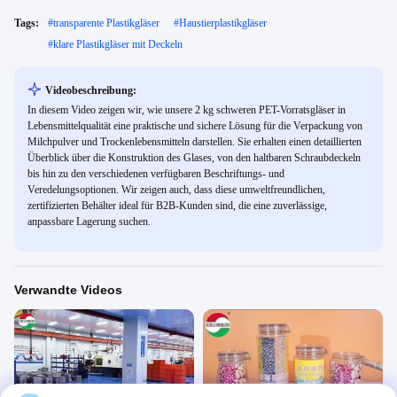
Tags:
#
transparente Plastikgläser
#
Haustierplastikgläser
#
klare Plastikgläser mit Deckeln
Videobeschreibung:
In diesem Video zeigen wir, wie unsere 2 kg schweren PET-Vorratsgläser in
Lebensmittelqualität eine praktische und sichere Lösung für die Verpackung von
Milchpulver und Trockenlebensmitteln darstellen. Sie erhalten einen detaillierten
Überblick über die Konstruktion des Glases, von den haltbaren Schraubdeckeln
bis hin zu den verschiedenen verfügbaren Beschriftungs- und
Veredelungsoptionen. Wir zeigen auch, dass diese umweltfreundlichen,
zertifizierten Behälter ideal für B2B-Kunden sind, die eine zuverlässige,
anpassbare Lagerung suchen.
Verwandte Videos