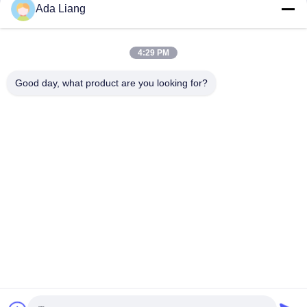
00:42
00:36
Ada Liang
Sushi-Papierröhre
PET-versiegeltes Vorratsglas
全纸罐
Plastic Jar
July 17, 2026
August 20, 2025
4:29 PM
Good day, what product are you looking for?
00:44
00:30
Papierrohr mit Schüttlerdeckel
Metall mit PET-Flasche
Paper Composite Cans
Plastic Jar
March 21, 2025
August 29, 2025
00:44
00:38
Umweltfreundliche, runde PET-
Papierrohr 5
Kunststoffdose in
全纸罐
Lebensmittelqualität
Plastic Jar