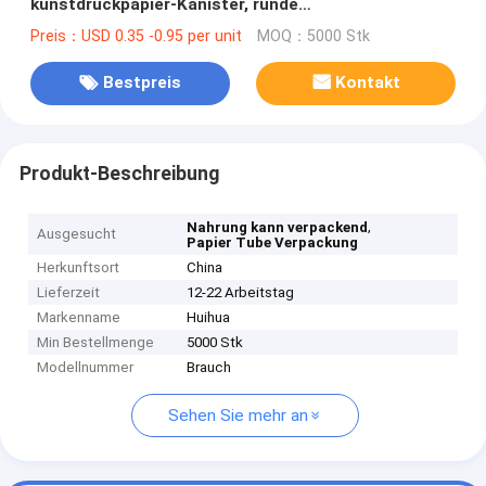
kunstdruckpapier-Kanister, runde
LuxusGeschenkboxen
Preis：USD 0.35 -0.95 per unit
MOQ：5000 Stk
Bestpreis
Kontakt
Produkt-Beschreibung
,
Nahrung kann verpackend
Ausgesucht
Papier Tube Verpackung
Herkunftsort
China
Lieferzeit
12-22 Arbeitstag
Markenname
Huihua
Min Bestellmenge
5000 Stk
Modellnummer
Brauch
Sehen Sie mehr an