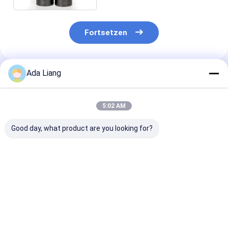
Fortsetzen
Ada Liang
Empfohlene Produkte
5:02 AM
Good day, what product are you looking for?
Umweltfreundliche
Umweltschonend
Verpackung fü
Sushi-Packung für
Push Pop Up Sushi
Sushi-
Verpackungen aus
Lebensmittelpapier
Papierröhrche
Papier
Tube Behälter mit
Restaurants u
Rohr und Schaum
Großhändler
Bestpreis
Bestpreis
Bestprei
ohne Leckage leicht
zu nehmen