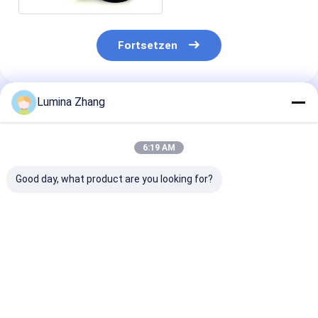
Fortsetzen
Lumina Zhang
Empfohlene Produkte
6:19 AM
Good day, what product are you looking for?
Biologisch
Auftragsgedruckte,
Pantone-lila
abbaubare und
leere, biologisch
Papierröhrenv
recycelbare Sushi-
abbaubare,
Push-Tube mit
umweltfreundliche,
individuellem Logo
recycelte, runde
Bestpreis
Bestpreis
Bestprei
für
Kraftkarton,
Lebensmittelverpackungen
Luxuszylinder,