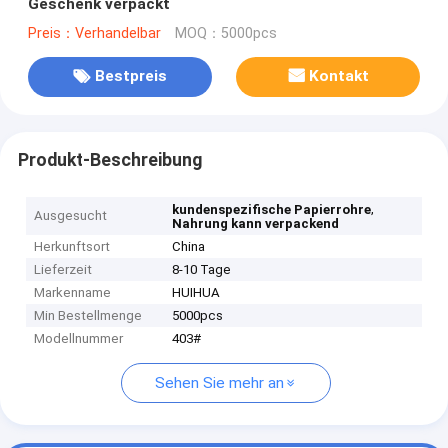
Geschenk verpackt
Preis：Verhandelbar
MOQ：5000pcs
Bestpreis
Kontakt
Produkt-Beschreibung
,
kundenspezifische Papierrohre
Ausgesucht
Nahrung kann verpackend
Herkunftsort
China
Lieferzeit
8-10 Tage
Markenname
HUIHUA
Min Bestellmenge
5000pcs
Modellnummer
403#
Sehen Sie mehr an